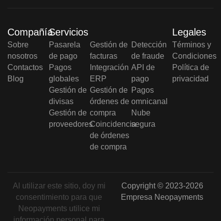
Compañía
Servicios
Legales
Sobre
Pasarela
Gestión de
Detección
Términos y
nosotros
de pago
facturas
de fraude
Condiciones
Contactos
Pagos
Integración
API de
Política de
Blog
globales
ERP
pago
privacidad
Gestión de
Gestión de
Pagos
divisas
órdenes de
omnicanal
Gestión de
compra
Nube
proveedores
Coincidencia
segura
de órdenes
de compra
Al utilizar este sitio, doy mi
Copyright © 2023-2026
consentimiento para que
Empresa Neopayments
Neopayments utilice mi
información personal para